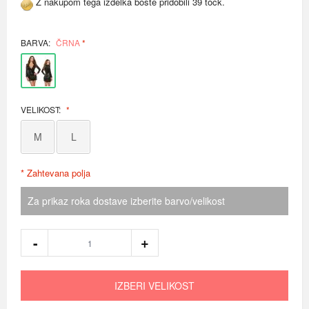
Z nakupom tega izdelka boste pridobili 39 točk.
BARVA:
ČRNA
VELIKOST:
M
L
* Zahtevana polja
Za prikaz roka dostave izberite barvo/velikost
IZBERI VELIKOST