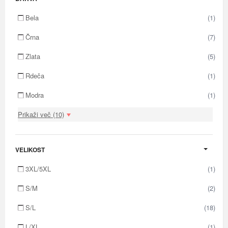
Bela
(1)
Črna
(7)
Zlata
(5)
Rdeča
(1)
Modra
(1)
Prikaži več (10)
VELIKOST
3XL/5XL
(1)
S/M
(2)
S/L
(18)
L/XL
(1)