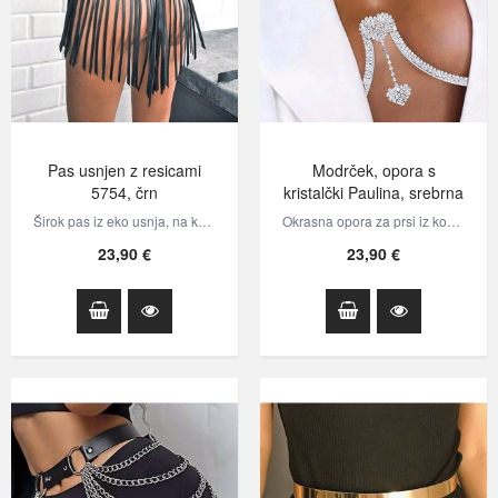
Pas usnjen z resicami
Modrček, opora s
5754, črn
kristalčki Paulina, srebrna
Širok pas iz eko usnja, na katerem so pritrjene resice. Pas se spredaj zapira…
Okrasna opora za prsi iz kovinskih lokov in verižic, na katerih so pritrjeni…
23,90 €
23,90 €