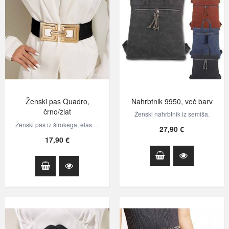
Ženski pas Quadro,
Nahrbtnik 9950, več barv
črno/zlat
Ženski nahrbtnik iz semiša.
Ženski pas iz širokega, elastičnega traku in velikima, kovinskima sponkama v…
27,90 €
17,90 €