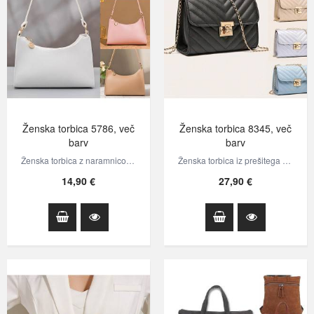
Ženska torbica 5786, več
Ženska torbica 8345, več
barv
barv
Ženska torbica z naramnico, narejena iz eko usnja. Zapira se z zadrgo.
Ženska torbica iz prešitega eko usnja. Torbica ima kovinsko verižico zlate…
14,90 €
27,90 €