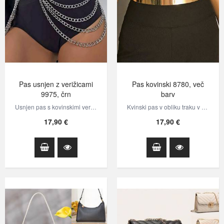
Pas usnjen z verižicami
Pas kovinski 8780, več
9975, črn
barv
Usnjen pas s kovinskimi verižicami. Na hrbtni strani se zapira s kovinsko…
Kvinski pas v obliku traku v zlati barvi, kateremu je dodana verižica. Z…
17,90 €
17,90 €