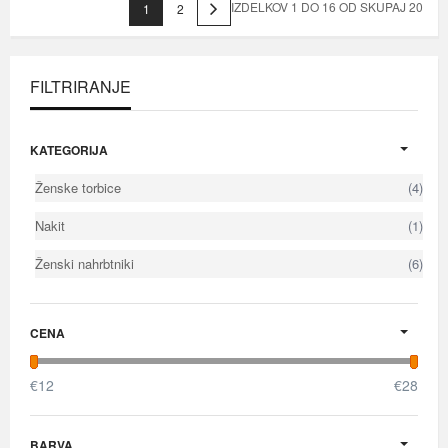
IZDELKOV 1 DO 16 OD SKUPAJ 20
1
2
FILTRIRANJE
KATEGORIJA
Ženske torbice
(4)
Nakit
(1)
Ženski nahrbtniki
(6)
CENA
€
12
€
28
BARVA