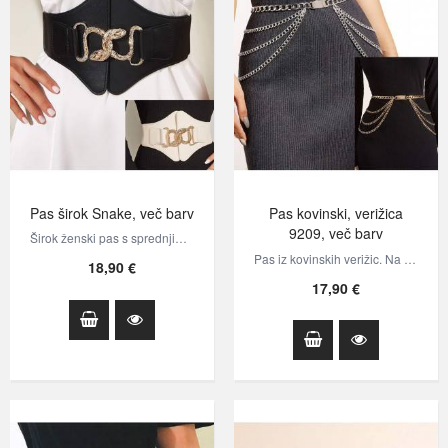
Pas širok Snake, več barv
Pas kovinski, verižica
9209, več barv
Širok ženski pas s sprednjim delom iz eko usnja, ki se nadaljuje v širok…
Pas iz kovinskih verižic. Na zadnji strani je karabin za zapenjanje.
18,90 €
17,90 €