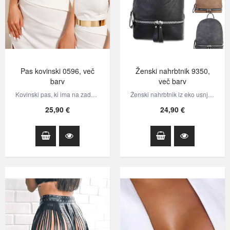
Pas kovinski 0596, več
Ženski nahrbtnik 9350,
barv
več barv
Kovinski pas, ki ima na zadnji strani verižice, s katerimi se lahko nastavlja…
Ženski nahrbtnik iz eko usnja. Nahrbtnik ima 3 notranej in 2 zunanja žepa.
25,90 €
24,90 €