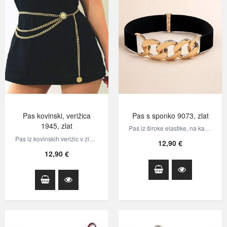
Pas kovinski, verižica
Pas s sponko 9073, zlat
1945, zlat
Pas iz široke elastike, na katerem je spredaj velika kovinska sponka v zlati…
Pas iz kovinskih verižic v zlati barvi.
12,90 €
12,90 €