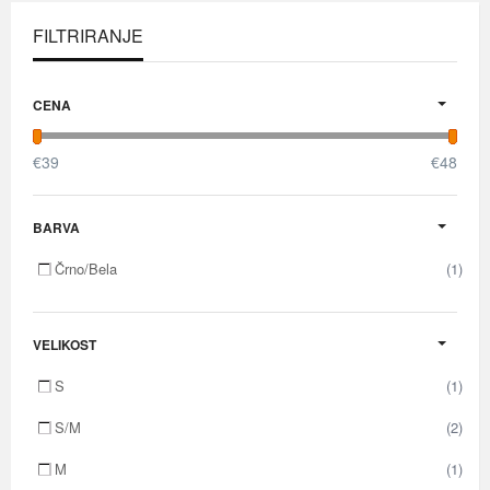
FILTRIRANJE
CENA
€
39
€
48
BARVA
Črno/Bela
(1)
VELIKOST
S
(1)
S/M
(2)
M
(1)