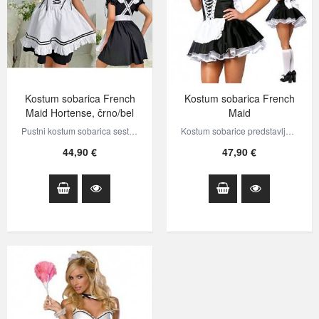
Kostum sobarica French
Kostum sobarica French
Maid Hortense, črno/bel
Maid
Pustni kostum sobarica sestavljajo oblekica in ovratnica. Obleka ima prišit…
Kostum sobarice predstavlja črna, elastična oblekica, ki ima spredaj prišit…
44,90 €
47,90 €