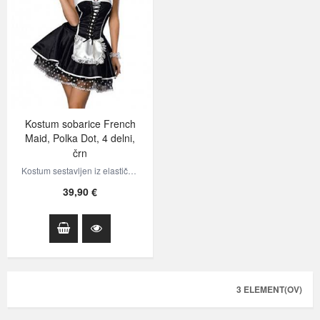
Kostum sobarice French
Maid, Polka Dot, 4 delni,
črn
Kostum sestavljen iz elastične in oprijete oblekice rahlo svetlečega…
39,90 €
3 ELEMENT(OV)