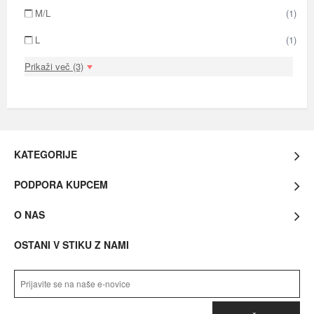
M/L
(1)
L
(1)
Prikaži več (3)
KATEGORIJE
PODPORA KUPCEM
O NAS
OSTANI V STIKU Z NAMI