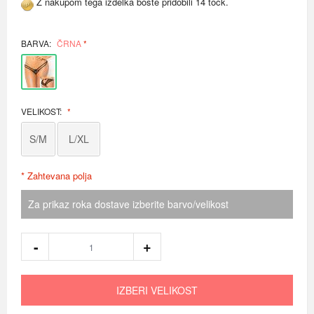
Z nakupom tega izdelka boste pridobili 14 točk.
BARVA:
ČRNA
VELIKOST:
S/M
L/XL
* Zahtevana polja
Za prikaz roka dostave izberite barvo/velikost
IZBERI VELIKOST