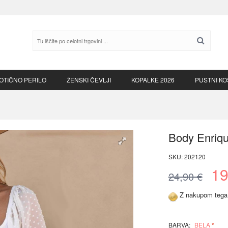
ISKAN
OTIČNO PERILO
ŽENSKI ČEVLJI
KOPALKE 2026
PUSTNI KO
Body Enriqu
SKU:
202120
19
24,90 €
Z nakupom tega i
BARVA:
BELA