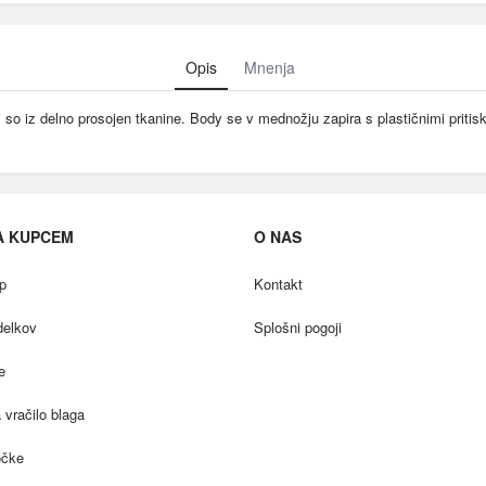
Opis
Mnenja
i so iz delno prosojen tkanine. Body se v mednožju zapira s plastičnimi pritis
A KUPCEM
O NAS
p
Kontakt
delkov
Splošni pogoji
e
vračilo blaga
očke