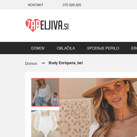
KONTAKT
070 229 225
DOMOV
OBLAČILA
SPODNJE PERILO
ER
Body Enriqueta, bel
Domov