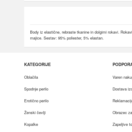
Body iz elastične, rebraste tkanine in dolgimi rokavi. Rokav
majice. Sestav: 95% poliester, 5% elastan.
KATEGORIJE
PODPOR
Oblačila
Varen naku
Spodnje perilo
Dostava iz
Erotično perilo
Reklamacij
Ženski čevlji
Obrazec za 
Kopalke
Zapeljive t